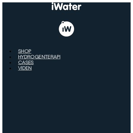
Videre
til
indhold
SHOP
HYDROGENTERAPI
CASES
VIDEN