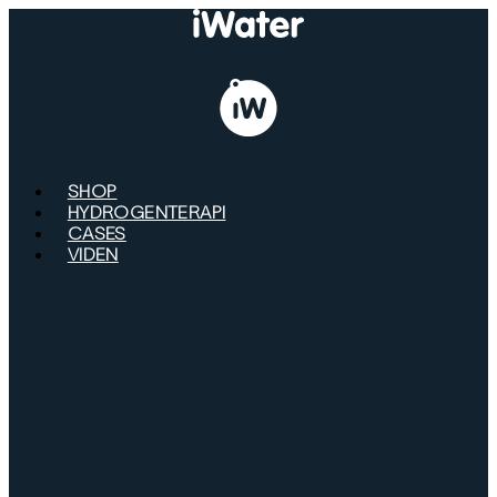
Videre
til
indhold
SHOP
HYDROGENTERAPI
CASES
VIDEN